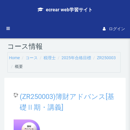
メインコンテンツへスキップする
ecrear web学習サイト
サイドパネル
ログイン
コース情報
Home
コース
税理士
2025年合格目標
ZR250003
概要
(ZR250003)簿財アドバンス[基
礎Ⅱ期・講義]