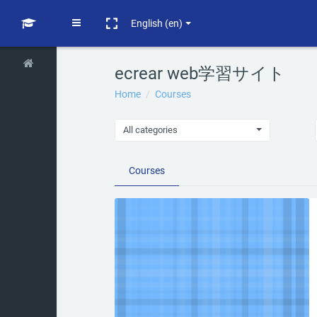
Skip to main content
Side panel
English ‎(en)‎
ecrear web学習サイト
Home
Courses
All categories
Courses