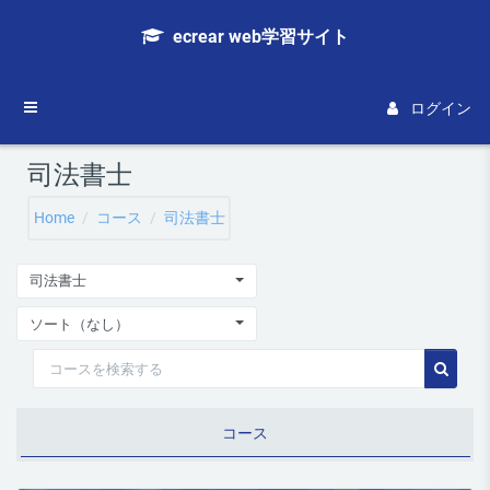
メインコンテンツへスキップする
ecrear web学習サイト
サイドパネル
ログイン
司法書士
Home
コース
司法書士
司法書士
ソート（なし）
コースを検索する
コース
コース