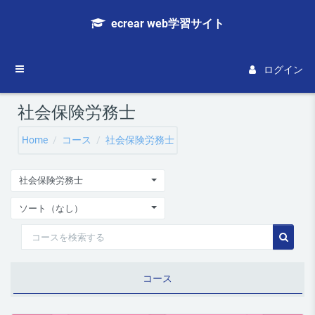
メインコンテンツへスキップする
ecrear web学習サイト
サイドパネル
ログイン
社会保険労務士
Home
コース
社会保険労務士
社会保険労務士
ソート（なし）
コースを検索する
コース
コース