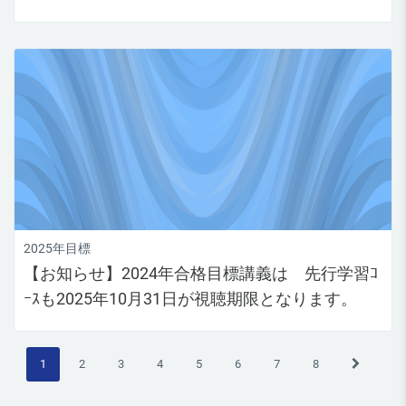
2025年目標
【お知らせ】2024年合格目標講義は 先行学習ｺ
ｰｽも2025年10月31日が視聴期限となります。
(現在)
次のペー
1
2
3
4
5
6
7
8