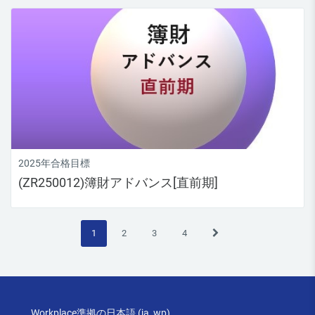
2025年合格目標
(ZR250012)簿財アドバンス[直前期]
(現在)
次のページ
1
2
3
4
Workplace準拠の日本語 ‎(ja_wp)‎