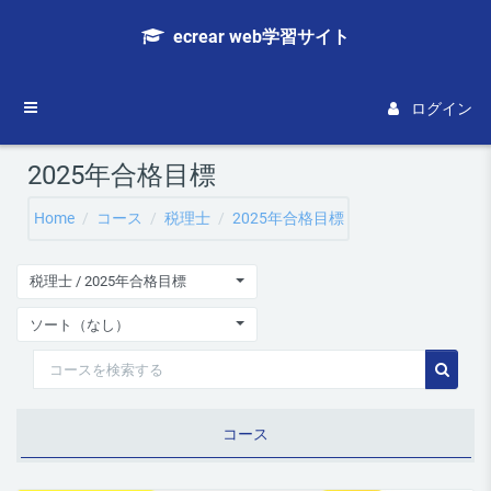
メインコンテンツへスキップする
ecrear web学習サイト
サイドパネル
ログイン
2025年合格目標
Home
コース
税理士
2025年合格目標
税理士 / 2025年合格目標
ソート（なし）
コースを検索する
コース
コース